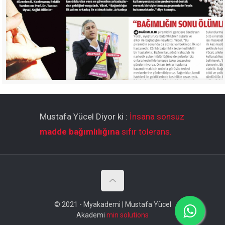
Mustafa Yücel Diyor ki :
İnsana sonsuz
madde bağımlılığına
sıfır tolerans.
© 2021 - Myakademi | Mustafa Yücel
Akademi
min solutions