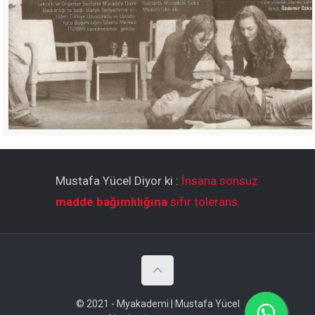
Mustafa Yücel Diyor ki :
İnsana sonsuz
madde bağımlılığına
sıfır tolerans.
© 2021 - Myakademi | Mustafa Yücel