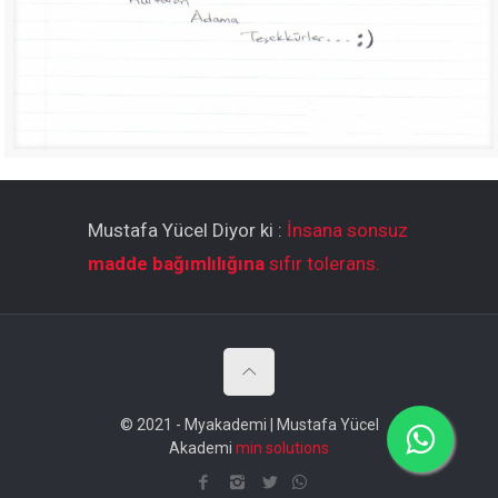
Mustafa Yücel Diyor ki :
İnsana sonsuz
madde bağımlılığına
sıfır tolerans.
© 2021 - Myakademi | Mustafa Yücel
Akademi
min solutions