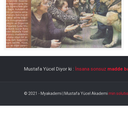
Mustafa Yücel Diyor ki :
İnsana sonsuz
madde ba
© 2021 - Myakademi | Mustafa Yücel Akademi
min soluti