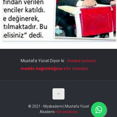
Mustafa Yücel Diyor ki :
İnsana sonsuz
madde bağımlılığına
sıfır tolerans.
© 2021 - Myakademi | Mustafa Yücel
Akademi
min solutions