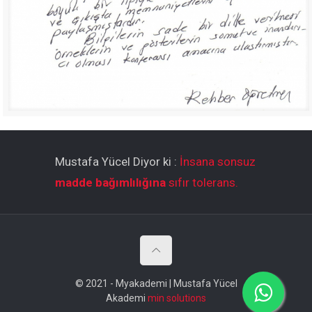
Mustafa Yücel Diyor ki :
İnsana sonsuz
madde bağımlılığına
sıfır tolerans.
© 2021 - Myakademi | Mustafa Yücel
Akademi
min solutions