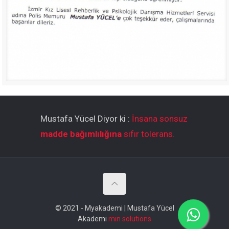
Mustafa Yücel Diyor ki :
İnsana sonsuz
madde bağımlılığına
sıfır tolerans.
© 2021 - Myakademi | Mustafa Yücel
Akademi
min solutions