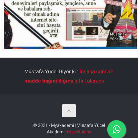
Mustafa Yücel Diyor ki :
İnsana sonsuz
madde bağımlılığına
sıfır tolerans.
© 2021 - Myakademi | Mustafa Yücel
Akademi
min solutions